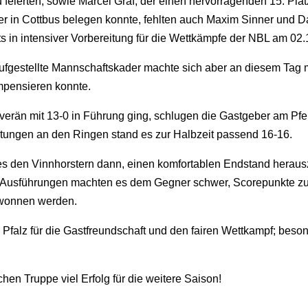
erten, sowie Marcel Graf, der einen hervorragenden 15. Platz 
r in Cottbus belegen konnte, fehlten auch Maxim Sinner und D
its in intensiver Vorbereitung für die Wettkämpfe der NBL am 02
 aufgestellte Mannschaftskader machte sich aber an diesem Tag
mpensieren konnte.
än mit 13-0 in Führung ging, schlugen die Gastgeber am Pfer
ungen an den Ringen stand es zur Halbzeit passend 16-16.
 es den Vinnhorstern dann, einen komfortablen Endstand herau
usführungen machten es dem Gegner schwer, Scorepunkte zu h
wonnen werden.
Pfalz für die Gastfreundschaft und den fairen Wettkampf; besond
en Truppe viel Erfolg für die weitere Saison!