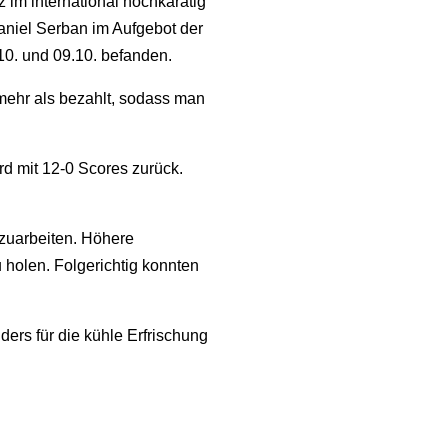
im international hochkarätig
aniel Serban im Aufgebot der
.10. und 09.10. befanden.
 mehr als bezahlt, sodass man
d mit 12-0 Scores zurück.
szuarbeiten. Höhere
olen. Folgerichtig konnten
ers für die kühle Erfrischung