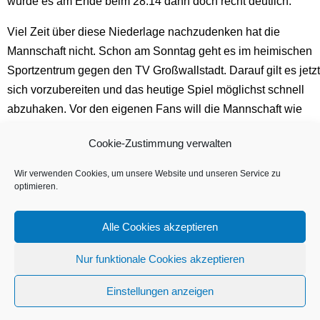
wurde es am Ende beim 28:14 dann doch recht deutlich.
Viel Zeit über diese Niederlage nachzudenken hat die
Mannschaft nicht. Schon am Sonntag geht es im heimischen
Sportzentrum gegen den TV Großwallstadt. Darauf gilt es jetzt
sich vorzubereiten und das heutige Spiel möglichst schnell
abzuhaken. Vor den eigenen Fans will die Mannschaft wie
zuletzt wieder überzeugen.
Cookie-Zustimmung verwalten
←
Mit breiter Brust
Tradition pur
Wir verwenden Cookies, um unsere Website und unseren Service zu
optimieren.
Alle Cookies akzeptieren
Impressum
|
Datenschutz
|
Kontakt
| © 2023 TUS
Vinnhorst
Nur funktionale Cookies akzeptieren
Einstellungen anzeigen