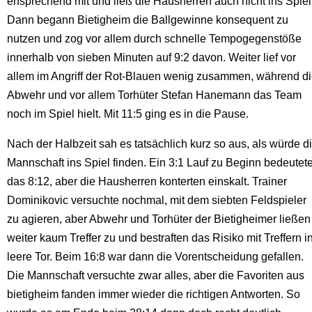
ensprechend mit und ließ die Hausherren auch nicht ins Spiel
Dann begann Bietigheim die Ballgewinne konsequent zu
nutzen und zog vor allem durch schnelle Tempogegenstöße
innerhalb von sieben Minuten auf 9:2 davon. Weiter lief vor
allem im Angriff der Rot-Blauen wenig zusammen, während d
Abwehr und vor allem Torhüter Stefan Hanemann das Team
noch im Spiel hielt. Mit 11:5 ging es in die Pause.
Nach der Halbzeit sah es tatsächlich kurz so aus, als würde d
Mannschaft ins Spiel finden. Ein 3:1 Lauf zu Beginn bedeutet
das 8:12, aber die Hausherren konterten einskalt. Trainer
Dominikovic versuchte nochmal, mit dem siebten Feldspieler
zu agieren, aber Abwehr und Torhüter der Bietigheimer ließen
weiter kaum Treffer zu und bestraften das Risiko mit Treffern i
leere Tor. Beim 16:8 war dann die Vorentscheidung gefallen.
Die Mannschaft versuchte zwar alles, aber die Favoriten aus
bietigheim fanden immer wieder die richtigen Antworten. So