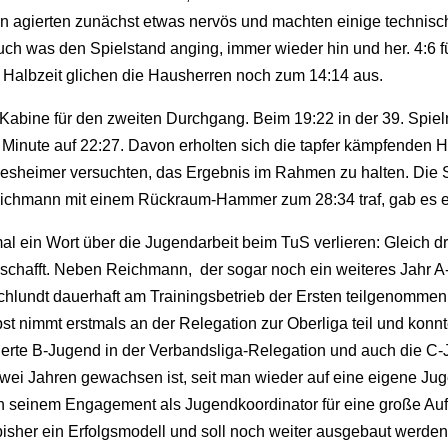
agierten zunächst etwas nervös und machten einige technische 
 was den Spielstand anging, immer wieder hin und her. 4:6 für 
r Halbzeit glichen die Hausherren noch zum 14:14 aus.
 Kabine für den zweiten Durchgang. Beim 19:22 in der 39. Spie
 Minute auf 22:27. Davon erholten sich die tapfer kämpfenden H
ldesheimer versuchten, das Ergebnis im Rahmen zu halten. Die
eichmann mit einem Rückraum-Hammer zum 28:34 traf, gab es en
l ein Wort über die Jugendarbeit beim TuS verlieren: Gleich d
eschafft. Neben Reichmann, der sogar noch ein weiteres Jahr A
chlundt dauerhaft am Trainingsbetrieb der Ersten teilgenommen
bst nimmt erstmals an der Relegation zur Oberliga teil und konnt
nierte B-Jugend in der Verbandsliga-Relegation und auch die C-J
zwei Jahren gewachsen ist, seit man wieder auf eine eigene Jug
n seinem Engagement als Jugendkoordinator für eine große Au
isher ein Erfolgsmodell und soll noch weiter ausgebaut werden.