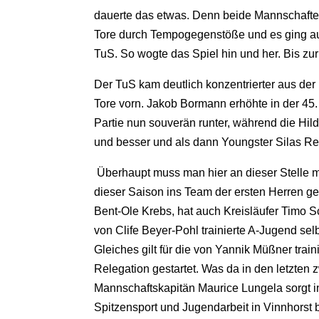
dauerte das etwas. Denn beide Mannschaften 
Tore durch Tempogegenstöße und es ging auch
TuS. So wogte das Spiel hin und her. Bis zu
Der TuS kam deutlich konzentrierter aus der
Tore vorn. Jakob Bormann erhöhte in der 45.
Partie nun souverän runter, während die Hi
und besser und als dann Youngster Silas R
Überhaupt muss man hier an dieser Stelle ma
dieser Saison ins Team der ersten Herren g
Bent-Ole Krebs, hat auch Kreisläufer Timo S
von Clife Beyer-Pohl trainierte A-Jugend sel
Gleiches gilt für die von Yannik Müßner trai
Relegation gestartet. Was da in den letzten 
Mannschaftskapitän Maurice Lungela sorgt i
Spitzensport und Jugendarbeit in Vinnhorst b