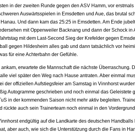
isten in der zweiten Runde gegen den ASV Hamm, vor erstmals
schweren Auswärtsspielen in Emsdetten und Aue, das brutal sch
n Hanau. Und dann kam das 25:25 in Emsdetten. Am Ende jubelt
dersehen mit Oppenweiler Backnang und dann der Schock in Aue
fahrtstag mit dem Last-Second Sieg der Krefelder gegen Emsde
all gegen Hildesheim alles gab und dann tatsächlich vor hei
, was für eine Achterbahn der Gefühle.
st ankam, erwartete die Mannschaft die nächste Überraschung.
alle viel später den Weg nach Hause antraten. Aber einmal mu
ei der offiziellen Aufstiegsfeier am Samstag in Vinnhorst wurde
ißig Autogramme geschrieben und noch einmal das Geleistete g
uS in der kommenden Saison nicht mehr aktiv begleiten. Traine
d rückte auch sein Trainerteam noch einmal in den Vordergrund
innhorst endgültig auf die Landkarte des deutschen Handballs b
hat, aber auch, wie sich die Unterstützung durch die Fans in Ha